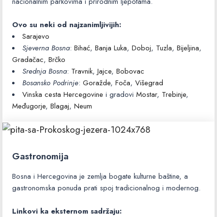
nacionalnim parkovima i prirodnim ljepotama.
Ovo su neki od najzanimljivijih:
Sarajevo
Sjeverna Bosna
:
Bihać
,
Banja Luka
,
Doboj
,
Tuzla
,
Bijeljina
,
Gradačac
,
Brčko
Srednja Bosna
:
Travnik
,
Jajce
,
Bobovac
Bosansko Podrinje
:
Goražde
,
Foča
,
Višegrad
Vinska cesta Hercegovine
i gradovi
Mostar
,
Trebinje
,
Međugorje
,
Blagaj
,
Neum
Gastronomija
Bosna i Hercegovina je zemlja bogate kulturne baštine, a
gastronomska ponuda prati spoj tradicionalnog i modernog.
Linkovi ka eksternom sadržaju: