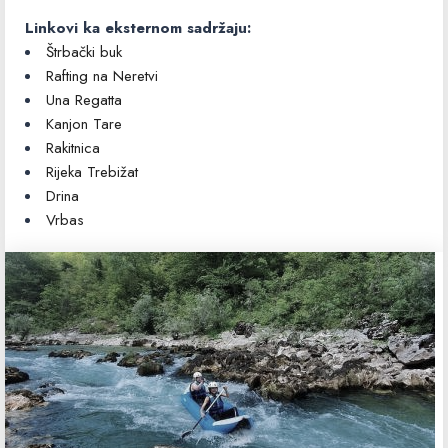
Linkovi ka eksternom sadržaju:
Štrbački buk
Rafting na Neretvi
Una Regatta
Kanjon Tare
Rakitnica
Rijeka Trebižat
Drina
Vrbas