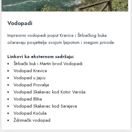
Vodopadi
Impresivni vodopadi poput Kravice i Štrbačkog buka
očaravaju posjetitelje svojom ljepotom i snagom prirode.
Linkovi ka eksternom sadržaju:
Štrbački buk i Martin brod Vodopadi
Vodopad Kravice
Vodopad u Jajcu
Vodopad Provalije
Vodopad Skakavac kod Kotor Varoša
Vodopad Bliha
Vodopad Skakavac kod Sarajeva
Vodopad Koćuša
Ždrimački vodopad