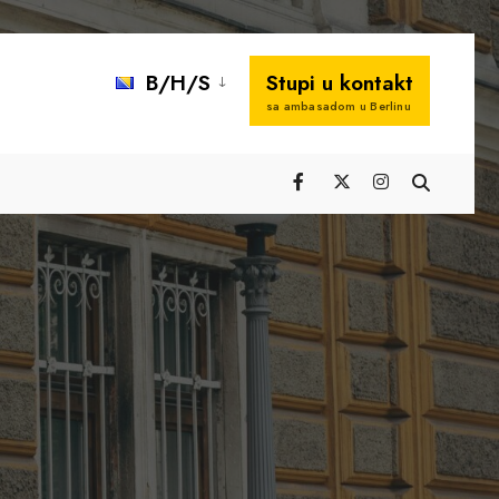
B/H/S
Stupi u kontakt
sa ambasadom u Berlinu