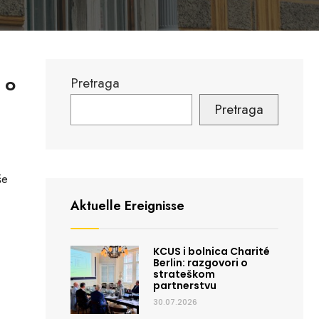
 o
Pretraga
Pretraga
še
Aktuelle Ereignisse
KCUS i bolnica Charité
Berlin: razgovori o
strateškom
partnerstvu
30.07.2026