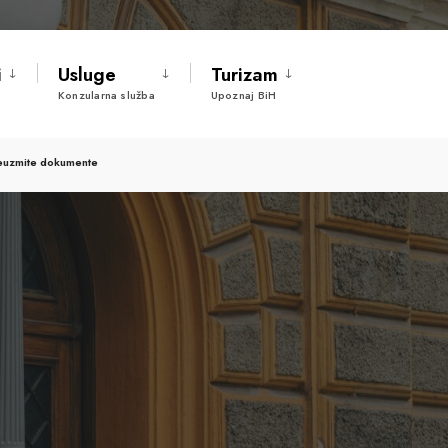
i
Usluge
Turizam
Konzularna služba
Upoznaj BiH
euzmite dokumente