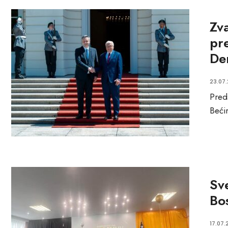
Zv
pr
De
23.07
Pred
Beći
Sv
Bo
17.07.