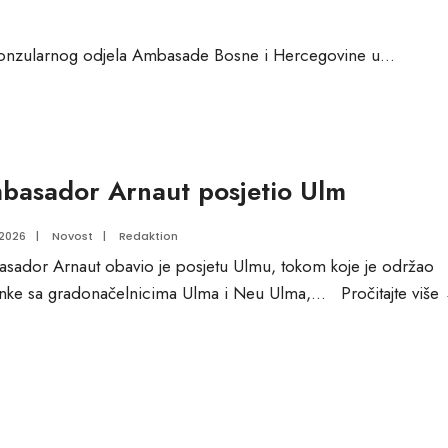
rateškom
rtnerstvu
 Konzularnog odjela Ambasade Bosne i Hercegovine u
...
basador Arnaut posjetio Ulm
.2026
|
Novost
|
Redaktion
sador Arnaut obavio je posjetu Ulmu, tokom koje je održao
anke sa gradonačelnicima Ulma i Neu Ulma,
...
Pročitajte više