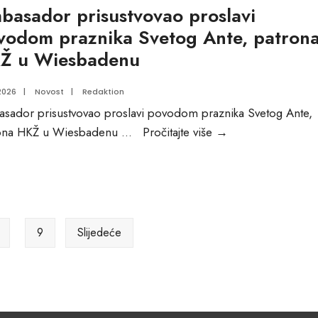
basador prisustvovao proslavi
vodom praznika Svetog Ante, patron
Ž u Wiesbadenu
2026
|
Novost
|
Redaktion
sador prisustvovao proslavi povodom praznika Svetog Ante,
Ambasador
ona HKŽ u Wiesbadenu
...
Pročitajte više
→
prisustvovao
proslavi
povodom
praznika
Svetog
9
Slijedeće
Ante,
patrona
HKŽ
u