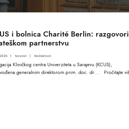
US i bolnica Charité Berlin: razgovori
rateškom partnerstvu
.2026
|
Novost
|
Redaktion
gacija Kliničkog centra Univerziteta u Sarajevu (KCUS),
vođena generalnim direktorom prim. doc. dr.
...
Pročitajte vi
CUS
lnica
arité
rlin:
zgovori