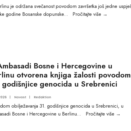
rlinu je održana svečanost povodom završetka još jedne uspje
Svečani
ske godine Bosanske dopunske
...
Pročitajte više
→
završetak
školske
godine
Bosanske
dopunske
škole
Ambasadi Bosne i Hercegovine u
u
rlinu otvorena knjiga žalosti povodom
Berlinu
. godišnjice genocida u Srebrenici
2026
|
Novost
|
Redaktion
dom obilježavanja 31. godišnjice genocida u Srebrenici, u
U
sadi Bosne i Hercegovine u Berlinu
...
Pročitajte više
→
Amba
Bosn