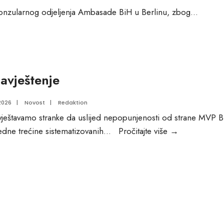
Konzularnog odjeljenja Ambasade BiH u Berlinu, zbog
...
avještenje
2026
|
Novost
|
Redaktion
ještavamo stranke da uslijed nepopunjenosti od strane MVP B
Obavještenje
edne trećine sistematizovanih
...
Pročitajte više
→