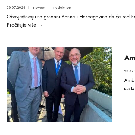
st
29.07.2026
|
Novost
|
Redaktion
pa
Obavještavaju se građani Bosne i Hercegovine da će rad
Konzularni
Pročitajte više
→
odjel
–
30.07.2026.
Am
23.07
Amba
sast