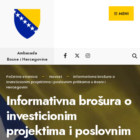
Pretraga
Skip
za:
MENI
to
content
Ambasada
Bosne i Hercegovine
Početna stranica
Novost
Informativna brošura o
investicionim projektima i poslovnim prilikama u Bosni i
Hercegovini
Informativna brošura o
investicionim
projektima i poslovnim