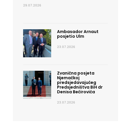
29.07.2026
Ambasador Arnaut
posjetio Ulm
23.07.2026
Zvanična posjeta
Njemačkoj
predsjedavajućeg
Predsjedništva BiH dr
Denisa Bećirovića
23.07.2026