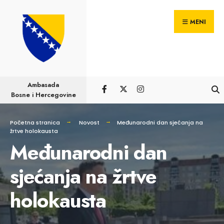
Pretraga
Skip
za:
MENI
to
content
Ambasada
Bosne i Hercegovine
Početna stranica
Novost
Međunarodni dan sjećanja na
žrtve holokausta
Međunarodni dan
sjećanja na žrtve
holokausta