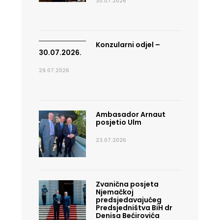
30.07.2026
Konzularni odjel –
30.07.2026.
29.07.2026
Ambasador Arnaut
posjetio Ulm
23.07.2026
Zvanična posjeta
Njemačkoj
predsjedavajućeg
Predsjedništva BiH dr
Denisa Bećirovića