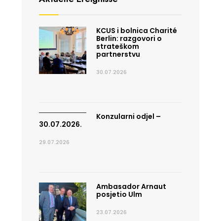
KCUS i bolnica Charité
Berlin: razgovori o
strateškom
partnerstvu
30.07.2026
Konzularni odjel –
30.07.2026.
29.07.2026
Ambasador Arnaut
posjetio Ulm
23.07.2026