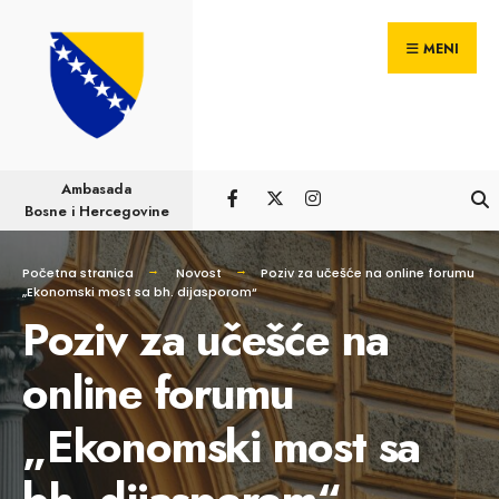
Pretraga
Skip
za:
MENI
to
content
Ambasada
Bosne i Hercegovine
Početna stranica
Novost
Poziv za učešće na online forumu
„Ekonomski most sa bh. dijasporom“
Poziv za učešće na
online forumu
„Ekonomski most sa