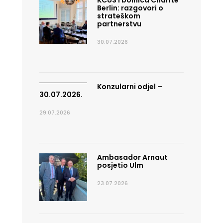
KCUS i bolnica Charité
Berlin: razgovori o
strateškom
partnerstvu
30.07.2026
Konzularni odjel –
30.07.2026.
29.07.2026
Ambasador Arnaut
posjetio Ulm
23.07.2026