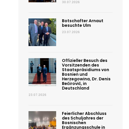
30.07.2026
Botschafter Arnaut
besuchte Ulm
23.07.2026
Offizieller Besuch des
Vorsitzenden des
Staatspräsidiums von
Bosnien und
Herzegowina, Dr. Denis
Bećirović, in
Deutschland
23.07.2026
Feierlicher Abschluss
des Schuljahres der
Bosnischen
Ergänzungsschule in