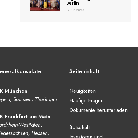
Berlin
17.07.2026
eneralkonsulate
Seiteninhalt
K München
Neuigkeiten
yern, Sachsen, Thüringen
Häufige Fragen
Dokumente herunterladen
K Frankfurt am Main
rdrhein-Westfalen,
Botschaft
edersachsen, Hessen,
Investoren und