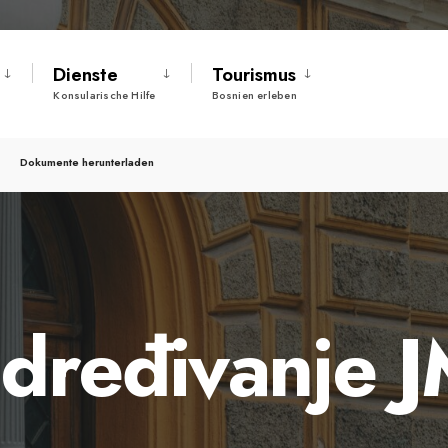
Dienste
Tourismus
Konsularische Hilfe
Bosnien erleben
Dokumente herunterladen
određivanje 