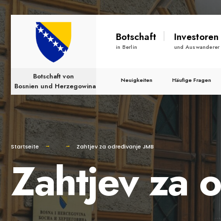
nach:
Skip
Botschaft
Investoren
to
in Berlin
und Auswanderer
content
Botschaft von
Neuigkeiten
Häufige Fragen
Bosnien und Herzegowina
Startseite
Zahtjev za određivanje JMB
Zahtjev za 