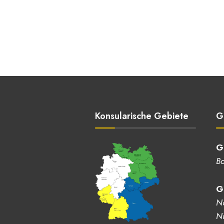
Konsularische Gebiete
G
G
Ba
G
No
Ni