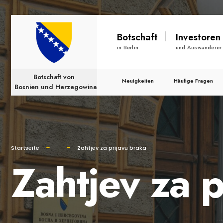
nach:
Skip
Botschaft
Investoren
to
in Berlin
und Auswanderer
content
Botschaft von
Neuigkeiten
Häufige Fragen
Bosnien und Herzegowina
Startseite
Zahtjev za prijavu braka
Zahtjev za p