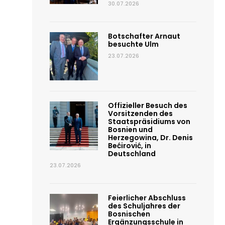
30.07.2026
Botschafter Arnaut
besuchte Ulm
23.07.2026
Offizieller Besuch des
Vorsitzenden des
Staatspräsidiums von
Bosnien und
Herzegowina, Dr. Denis
Bećirović, in
Deutschland
23.07.2026
Feierlicher Abschluss
des Schuljahres der
Bosnischen
Ergänzungsschule in