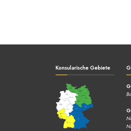
Konsularische Gebiete
G
G
Ba
G
No
Ni