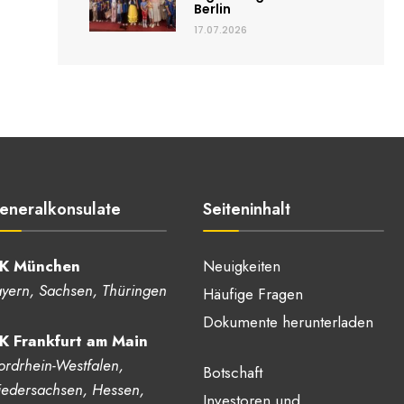
Berlin
17.07.2026
eneralkonsulate
Seiteninhalt
K München
Neuigkeiten
yern, Sachsen, Thüringen
Häufige Fragen
Dokumente herunterladen
K Frankfurt am Main
rdrhein-Westfalen,
Botschaft
edersachsen, Hessen,
Investoren und