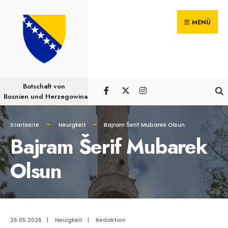
Suchen
Skip
nach:
MENÜ
to
content
Botschaft von
Bosnien und Herzegowina
Startseite
Neuigkeit
Bajram Šerif Mubarek Olsun
Bajram Šerif Mubarek
Olsun
26.05.2026
|
Neuigkeit
|
Redaktion