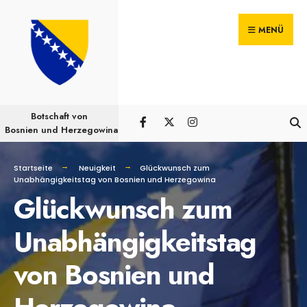
Suchen
Skip
nach:
MENÜ
to
content
Botschaft von
Bosnien und Herzegowina
Startseite
Neuigkeit
Glückwunsch zum
Unabhängigkeitstag von Bosnien und Herzegowina
Glückwunsch zum
Unabhängigkeitstag
von Bosnien und