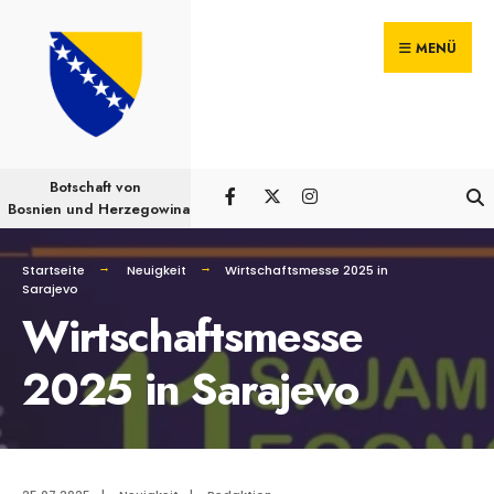
Suchen
Skip
nach:
MENÜ
to
content
Botschaft von
Bosnien und Herzegowina
Startseite
Neuigkeit
Wirtschaftsmesse 2025 in
Sarajevo
Wirtschaftsmesse
2025 in Sarajevo